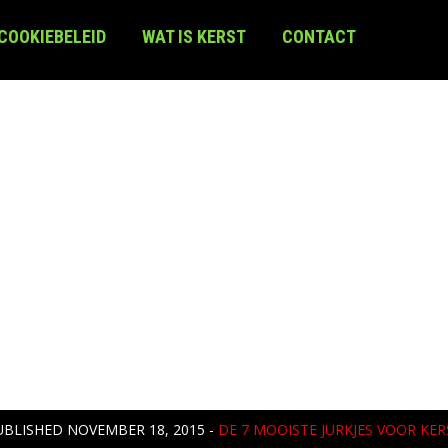
 COOKIEBELEID
WAT IS KERST
CONTACT
UBLISHED
NOVEMBER 18, 2015
-
DE 7 MOOISTE JURKJES VOOR KER