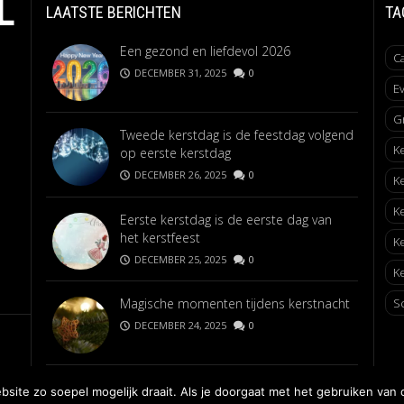
L
LAATSTE BERICHTEN
TA
Een gezond en liefdevol 2026
C
DECEMBER 31, 2025
0
E
G
Tweede kerstdag is de feestdag volgend
K
op eerste kerstdag
DECEMBER 26, 2025
0
K
K
Eerste kerstdag is de eerste dag van
het kerstfeest
K
DECEMBER 25, 2025
0
Ke
Magische momenten tijdens kerstnacht
S
DECEMBER 24, 2025
0
ite zo soepel mogelijk draait. Als je doorgaat met het gebruiken van 