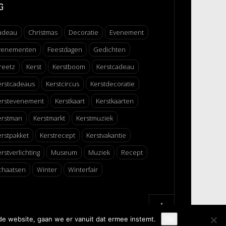
G
adeau
Christmas
Decoratie
Evenement
venementen
Feestdagen
Gedichten
reetz
Kerst
Kerstboom
Kerstcadeau
erstcadeaus
Kerstcircus
Kerstdecoratie
erstevenement
Kerstkaart
Kerstkaarten
erstman
Kerstmarkt
Kerstmuziek
erstpakket
Kerstrecept
Kerstvakantie
rstverlichting
Museum
Muziek
Recept
chaatsen
Winter
Winterfair
↑
de website, gaan we er vanuit dat ermee instemt.
Ok