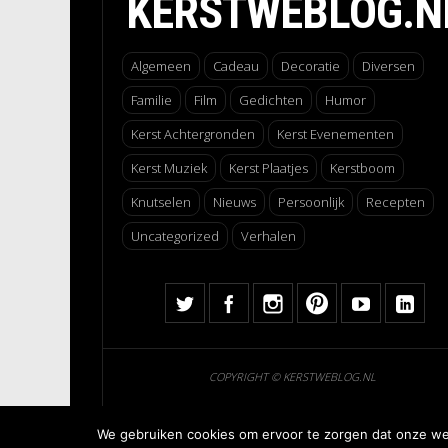
KERSTWEBLOG.N
Algemeen
Cadeau
Decoratie
Diversen
Familie
Film
Gedichten
Humor
Kerst Achtergronden
Kerst Evenementen
Kerst Muziek
Kerst Plaatjes
Kerstboom
Knutselen
Nieuws
Persoonlijk
Recepten
Uncategorized
Verhalen
COPYRIGHT © KERSTWEBLOG.NL
We gebruiken cookies om ervoor te zorgen dat onze webs