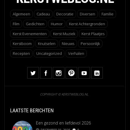
Algemeen
Cadeau
Decoratie
Diversen
Familie
Film
Gedichten
Humor
Kerst Achtergronden
Kerst Evenementen
Kerst Muziek
Kerst Plaatjes
Kerstboom
Knutselen
Nieuws
Persoonlijk
Recepten
Uncategorized
Verhalen
COPYRIGHT © KERSTWEBLOG.NL
LAATSTE BERICHTEN
Een gezond en liefdevol 2026
DECEMBER 31, 2025
0