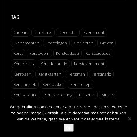
TAG
Cadeau
Christmas
Decoratie
Evenement
Evenementen
Feestdagen
Gedichten
Greetz
Kerst
Kerstboom
Kerstcadeau
Kerstcadeaus
Kerstcircus
Kerstdecoratie
Kerstevenement
Kerstkaart
Kerstkaarten
Kerstman
Kerstmarkt
Kerstmuziek
Kerstpakket
Kerstrecept
Kerstvakantie
Kerstverlichting
Museum
Muziek
Recept
Schaatsen
Winter
Winterfair
We gebruiken cookies om ervoor te zorgen dat onze website
zo soepel mogelijk draait. Als je doorgaat met het gebruiken
van de website, gaan we er vanuit dat ermee instemt.
↑
Ok