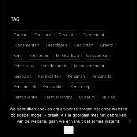
TAG
Cadeau
Christmas
Decoratie
Evenement
Evenementen
Feestdagen
Gedichten
Greetz
Kerst
Kerstboom
Kerstcadeau
Kerstcadeaus
Kerstcircus
Kerstdecoratie
Kerstevenement
Kerstkaart
Kerstkaarten
Kerstman
Kerstmarkt
Kerstmuziek
Kerstpakket
Kerstrecept
Kerstvakantie
Kerstverlichting
Museum
Muziek
Recept
Schaatsen
Winter
Winterfair
We gebruiken cookies om ervoor te zorgen dat onze website
zo soepel mogelijk draait. Als je doorgaat met het gebruiken
van de website, gaan we er vanuit dat ermee instemt.
↑
Ok