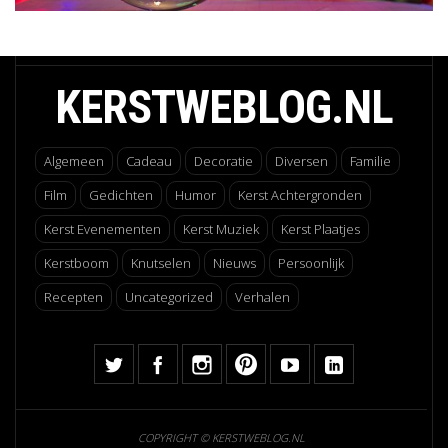
KERSTWEBLOG.NL
Algemeen
Cadeau
Decoratie
Diversen
Familie
Film
Gedichten
Humor
Kerst Achtergronden
Kerst Evenementen
Kerst Muziek
Kerst Plaatjes
Kerstboom
Knutselen
Nieuws
Persoonlijk
Recepten
Uncategorized
Verhalen
COPYRIGHT © KERSTWEBLOG.NL