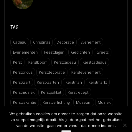
TAG
Cadeau
Christmas
Decoratie
Evenement
Evenementen
Feestdagen
Gedichten
Greetz
Kerst
Kerstboom
Kerstcadeau
Kerstcadeaus
Kerstcircus
Kerstdecoratie
Kerstevenement
Kerstkaart
Kerstkaarten
Kerstman
Kerstmarkt
Kerstmuziek
Kerstpakket
Kerstrecept
Kerstvakantie
Kerstverlichting
Museum
Muziek
Recept
Schaatsen
Winter
Winterfair
We gebruiken cookies om ervoor te zorgen dat onze website
zo soepel mogelijk draait. Als je doorgaat met het gebruiken
van de website, gaan we er vanuit dat ermee instemt.
↑