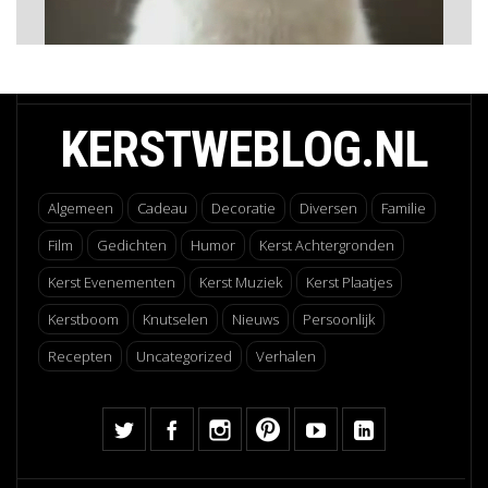
KERSTWEBLOG.NL
Algemeen
Cadeau
Decoratie
Diversen
Familie
Film
Gedichten
Humor
Kerst Achtergronden
Kerst Evenementen
Kerst Muziek
Kerst Plaatjes
Kerstboom
Knutselen
Nieuws
Persoonlijk
Recepten
Uncategorized
Verhalen