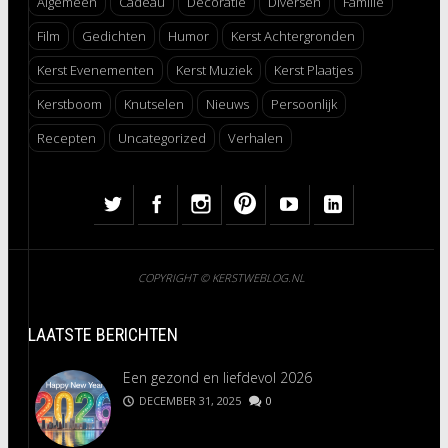
Algemeen
Cadeau
Decoratie
Diversen
Familie
Film
Gedichten
Humor
Kerst Achtergronden
Kerst Evenementen
Kerst Muziek
Kerst Plaatjes
Kerstboom
Knutselen
Nieuws
Persoonlijk
Recepten
Uncategorized
Verhalen
COPYRIGHT © KERSTWEBLOG.NL
LAATSTE BERICHTEN
Een gezond en liefdevol 2026
DECEMBER 31, 2025
0