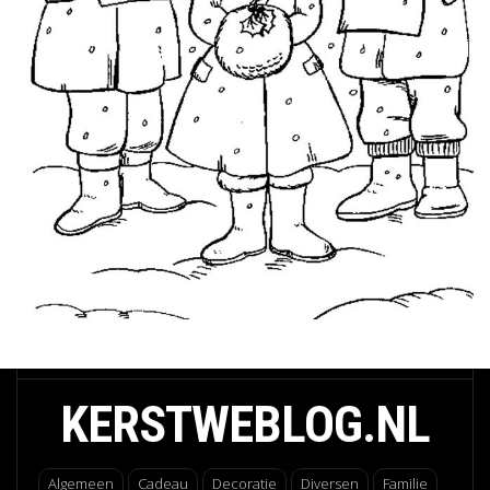
KERSTWEBLOG.NL
Algemeen
Cadeau
Decoratie
Diversen
Familie