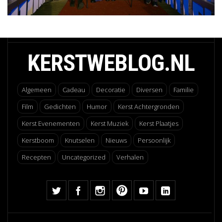
KERSTWEBLOG.NL
Algemeen
Cadeau
Decoratie
Diversen
Familie
Film
Gedichten
Humor
Kerst Achtergronden
Kerst Evenementen
Kerst Muziek
Kerst Plaatjes
Kerstboom
Knutselen
Nieuws
Persoonlijk
Recepten
Uncategorized
Verhalen