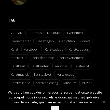
TAG
Cadeau
Christmas
Decoratie
Evenement
Evenementen
Feestdagen
Gedichten
Greetz
Kerst
Kerstboom
Kerstcadeau
Kerstcadeaus
Kerstcircus
Kerstdecoratie
Kerstevenement
Kerstkaart
Kerstkaarten
Kerstman
Kerstmarkt
Kerstmuziek
Kerstpakket
Kerstrecept
Kerstvakantie
Kerstverlichting
Museum
Muziek
Recept
Schaatsen
Winter
Winterfair
We gebruiken cookies om ervoor te zorgen dat onze website
zo soepel mogelijk draait. Als je doorgaat met het gebruiken
van de website, gaan we er vanuit dat ermee instemt.
↑
Ok