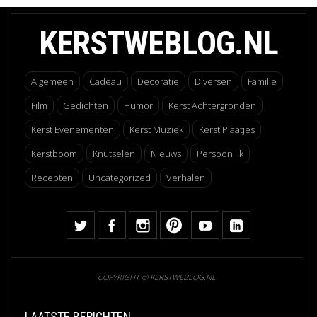
KERSTWEBLOG.NL
Algemeen
Cadeau
Decoratie
Diversen
Familie
Film
Gedichten
Humor
Kerst Achtergronden
Kerst Evenementen
Kerst Muziek
Kerst Plaatjes
Kerstboom
Knutselen
Nieuws
Persoonlijk
Recepten
Uncategorized
Verhalen
COPYRIGHT © KERSTWEBLOG.NL
LAATSTE BERICHTEN