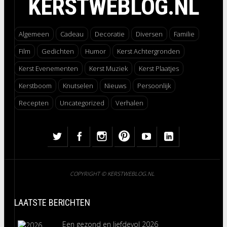
KERSTWEBLOG.NL
Algemeen
Cadeau
Decoratie
Diversen
Familie
Film
Gedichten
Humor
Kerst Achtergronden
Kerst Evenementen
Kerst Muziek
Kerst Plaatjes
Kerstboom
Knutselen
Nieuws
Persoonlijk
Recepten
Uncategorized
Verhalen
COPYRIGHT © KERSTWEBLOG.NL
LAATSTE BERICHTEN
Een gezond en liefdevol 2026