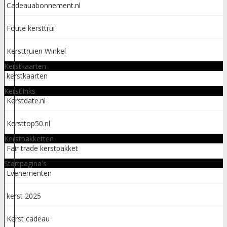
Cadeauabonnement.nl
Foute kersttrui
Kersttruien Winkel
Kerstkaarten
kerstkaarten
Kerstlinks
Kerstdate.nl
Kersttop50.nl
Kerstpakketten
Fair trade kerstpakket
Startpagina's
Evenementen
kerst 2025
Kerst cadeau