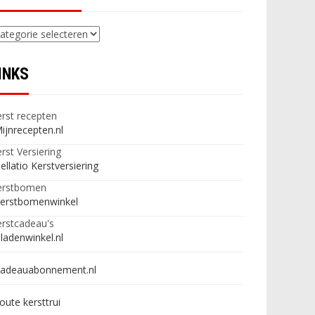
ategorieën
INKS
rst recepten
ijnrecepten.nl
rst Versiering
ellatio Kerstversiering
erstbomen
erstbomenwinkel
rstcadeau's
ladenwinkel.nl
adeauabonnement.nl
oute kersttrui