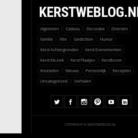
KERSTWEBLOG.N
Algemeen
Cadeau
Decoratie
Diversen
Familie
Film
Gedichten
Humor
Kerst Achtergronden
Kerst Evenementen
Kerst Muziek
Kerst Plaatjes
Kerstboom
Knutselen
Nieuws
Persoonlijk
Recepten
Uncategorized
Verhalen
COPYRIGHT © KERSTWEBLOG.NL