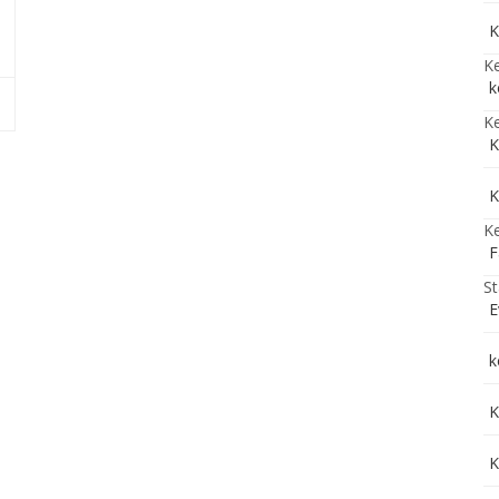
K
Ke
k
Ke
K
K
Ke
F
St
E
k
K
K