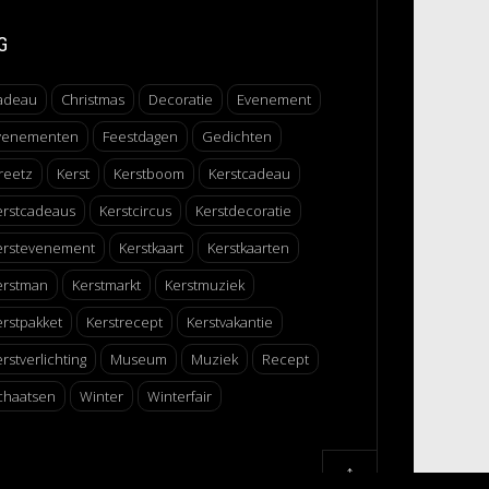
G
adeau
Christmas
Decoratie
Evenement
venementen
Feestdagen
Gedichten
reetz
Kerst
Kerstboom
Kerstcadeau
erstcadeaus
Kerstcircus
Kerstdecoratie
erstevenement
Kerstkaart
Kerstkaarten
erstman
Kerstmarkt
Kerstmuziek
erstpakket
Kerstrecept
Kerstvakantie
rstverlichting
Museum
Muziek
Recept
chaatsen
Winter
Winterfair
↑