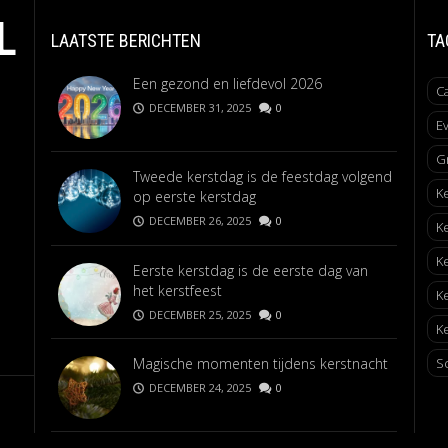
L
LAATSTE BERICHTEN
TA
Een gezond en liefdevol 2026
C
DECEMBER 31, 2025
0
E
G
Tweede kerstdag is de feestdag volgend
K
op eerste kerstdag
DECEMBER 26, 2025
0
K
K
Eerste kerstdag is de eerste dag van
het kerstfeest
K
DECEMBER 25, 2025
0
Ke
Magische momenten tijdens kerstnacht
S
DECEMBER 24, 2025
0