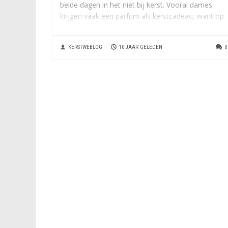
beide dagen in het niet bij kerst. Vooral dames
krijgen vaak een parfum als kerstcadeau, want op
ongeveer 70% van de cadeauverpakkingen staat
een vrouwennaam geschreven. Dit blijkt uit
KERSTWEBLOG
10 JAAR GELEDEN
0
onderzoek van online winkelcentrum beslist.nl,
dat...