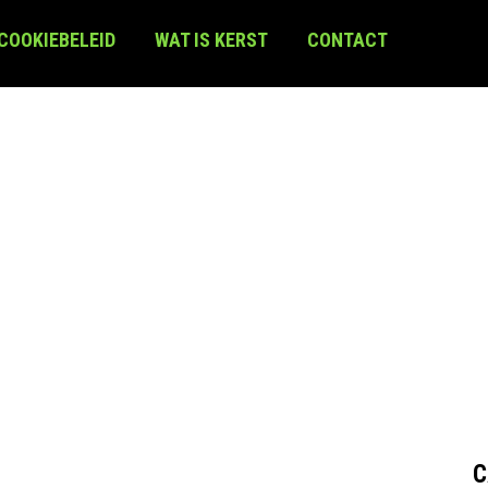
 COOKIEBELEID
WAT IS KERST
CONTACT
C