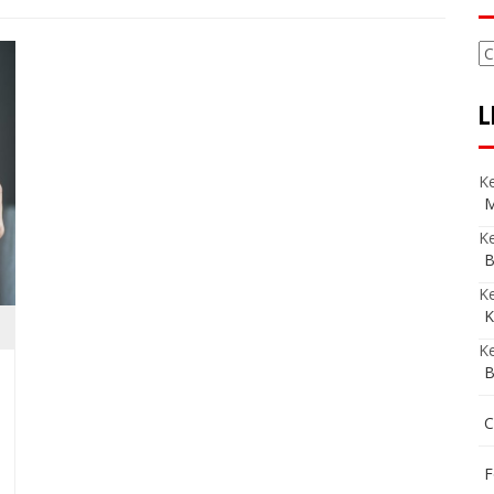
C
L
Ke
M
Ke
B
K
K
Ke
B
C
F