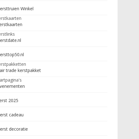
ersttruien Winkel
rstkaarten
erstkaarten
rstlinks
erstdate.nl
ersttop50.nl
rstpakketten
air trade kerstpakket
artpagina's
venementen
erst 2025
erst cadeau
erst decoratie