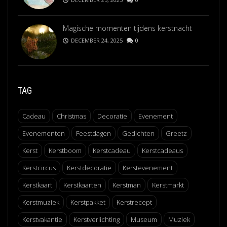
Magische momenten tijdens kerstnacht
DECEMBER 24, 2025
0
TAG
Cadeau
Christmas
Decoratie
Evenement
Evenementen
Feestdagen
Gedichten
Greetz
Kerst
Kerstboom
Kerstcadeau
Kerstcadeaus
Kerstcircus
Kerstdecoratie
Kerstevenement
Kerstkaart
Kerstkaarten
Kerstman
Kerstmarkt
Kerstmuziek
Kerstpakket
Kerstrecept
Kerstvakantie
Kerstverlichting
Museum
Muziek