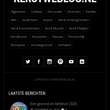
Algemeen
Cadeau
Decoratie
Diversen
Familie
Film
Gedichten
Humor
Kerst Achtergronden
Kerst Evenementen
Kerst Muziek
Kerst Plaatjes
Kerstboom
Knutselen
Nieuws
Persoonlijk
Recepten
Uncategorized
Verhalen
COPYRIGHT © KERSTWEBLOG.NL
LAATSTE BERICHTEN
Een gezond en liefdevol 2026
DECEMBER 31, 2025
0