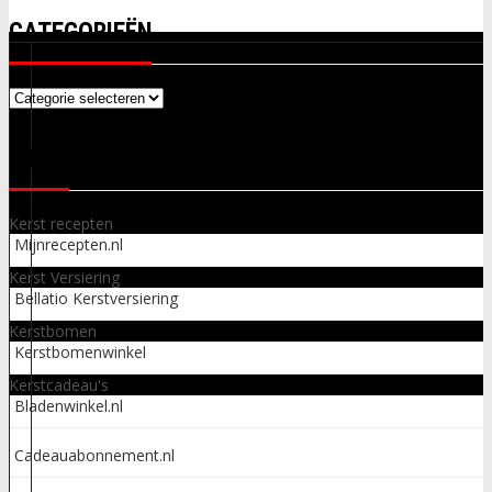
CATEGORIEËN
Categorieën
LINKS
Kerst recepten
Mijnrecepten.nl
Kerst Versiering
Bellatio Kerstversiering
Kerstbomen
Kerstbomenwinkel
Kerstcadeau's
Bladenwinkel.nl
Cadeauabonnement.nl