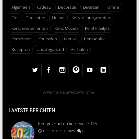
Algemeen
Cadeau
Decoratie
Diversen
Familie
Film
Gedichten
Humor
Kerst Achtergronden
Kerst Evenementen
Kerst Muziek
Kerst Plaatjes
Kerstboom
Knutselen
Nieuws
Persoonlijk
Recepten
Uncategorized
Verhalen
COPYRIGHT © KERSTWEBLOG.NL
LAATSTE BERICHTEN
Een gezond en liefdevol 2026
DECEMBER 31, 2025
0