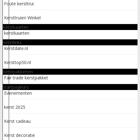
Foute kersttrui
Kersttruien Winkel
Kerstkaarten
kerstkaarten
Kerstlinks
Kerstdate.nl
Kersttop50.nl
Kerstpakketten
Fair trade kerstpakket
Startpagina's
Evenementen
kerst 2025
Kerst cadeau
Kerst decoratie