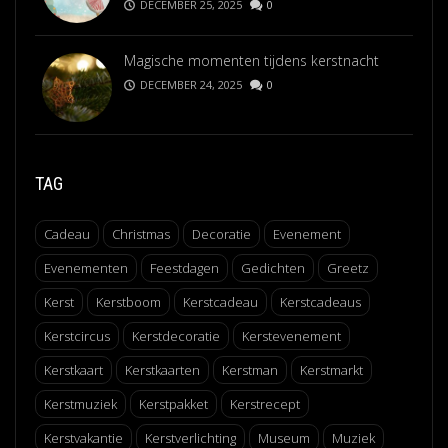
DECEMBER 25, 2025
0
Magische momenten tijdens kerstnacht
DECEMBER 24, 2025
0
TAG
Cadeau
Christmas
Decoratie
Evenement
Evenementen
Feestdagen
Gedichten
Greetz
Kerst
Kerstboom
Kerstcadeau
Kerstcadeaus
Kerstcircus
Kerstdecoratie
Kerstevenement
Kerstkaart
Kerstkaarten
Kerstman
Kerstmarkt
Kerstmuziek
Kerstpakket
Kerstrecept
Kerstvakantie
Kerstverlichting
Museum
Muziek