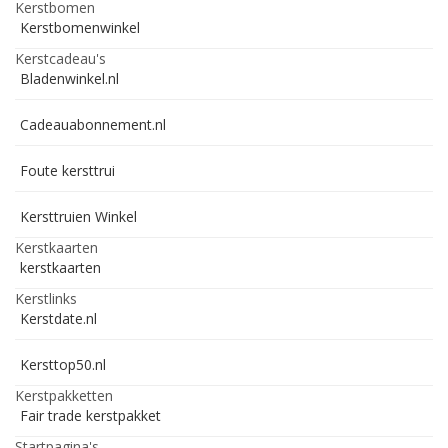
Kerstbomen
Kerstbomenwinkel
Kerstcadeau's
Bladenwinkel.nl
Cadeauabonnement.nl
Foute kersttrui
Kersttruien Winkel
Kerstkaarten
kerstkaarten
Kerstlinks
Kerstdate.nl
Kersttop50.nl
Kerstpakketten
Fair trade kerstpakket
Startpagina's