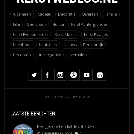
Algemeen
Cadeau
Decoratie
Diversen
Familie
Film
Gedichten
Humor
Kerst Achtergronden
Kerst Evenementen
Kerst Muziek
Kerst Plaatjes
Kerstboom
Knutselen
Nieuws
Persoonlijk
Recepten
Uncategorized
Verhalen
COPYRIGHT © KERSTWEBLOG.NL
LAATSTE BERICHTEN
Een gezond en liefdevol 2026
DECEMBER 31, 2025
0