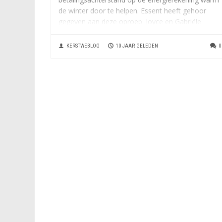
de winter door te helpen. Essent heeft gehoor
gegeven aan deze oproep. Joyce en Gabriële
roepen andere mensen en energieleveranciers
op...
KERSTWEBLOG
10 JAAR GELEDEN
0