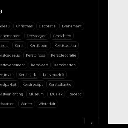
G
adeau
Christmas
Decoratie
Evenement
venementen
Feestdagen
Gedichten
reetz
Kerst
Kerstboom
Kerstcadeau
erstcadeaus
Kerstcircus
Kerstdecoratie
erstevenement
Kerstkaart
Kerstkaarten
erstman
Kerstmarkt
Kerstmuziek
erstpakket
Kerstrecept
Kerstvakantie
rstverlichting
Museum
Muziek
Recept
chaatsen
Winter
Winterfair
↑