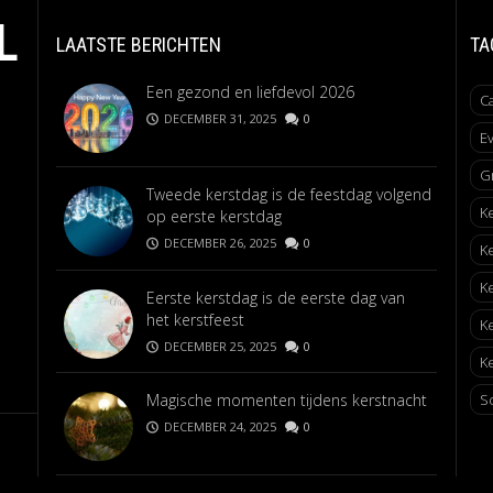
L
LAATSTE BERICHTEN
TA
Een gezond en liefdevol 2026
C
DECEMBER 31, 2025
0
E
G
Tweede kerstdag is de feestdag volgend
K
op eerste kerstdag
DECEMBER 26, 2025
0
K
K
Eerste kerstdag is de eerste dag van
het kerstfeest
K
DECEMBER 25, 2025
0
Ke
Magische momenten tijdens kerstnacht
S
DECEMBER 24, 2025
0