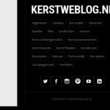
KERSTWEBLOG.N
Algemeen
Cadeau
Decoratie
Diversen
Familie
Film
Gedichten
Humor
Kerst Achtergronden
Kerst Evenementen
Kerst Muziek
Kerst Plaatjes
Kerstboom
Knutselen
Nieuws
Persoonlijk
Recepten
Uncategorized
Verhalen
COPYRIGHT © KERSTWEBLOG.NL