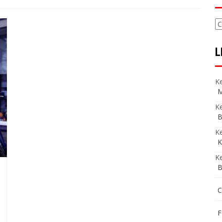
C
L
Ke
M
Ke
B
K
K
Ke
B
C
F