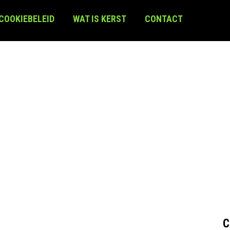
 COOKIEBELEID
WAT IS KERST
CONTACT
C