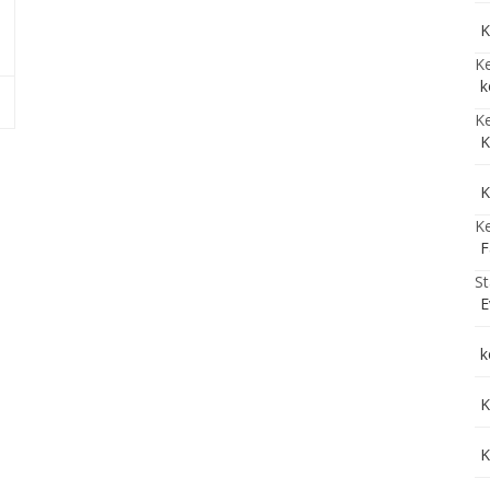
K
Ke
k
Ke
K
K
Ke
F
St
E
k
K
K