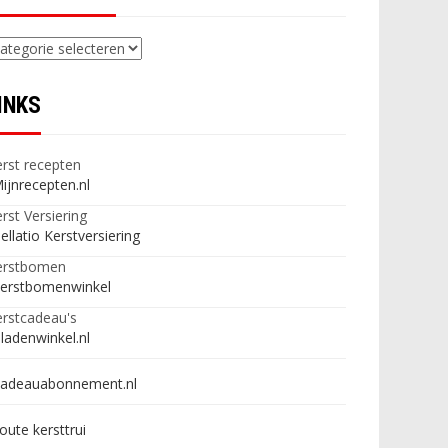
ategorieën
INKS
rst recepten
ijnrecepten.nl
rst Versiering
ellatio Kerstversiering
erstbomen
erstbomenwinkel
rstcadeau's
ladenwinkel.nl
adeauabonnement.nl
oute kersttrui