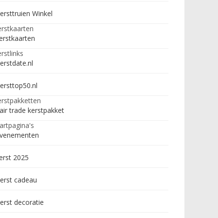
ersttruien Winkel
rstkaarten
erstkaarten
rstlinks
erstdate.nl
ersttop50.nl
rstpakketten
air trade kerstpakket
artpagina's
venementen
erst 2025
erst cadeau
erst decoratie