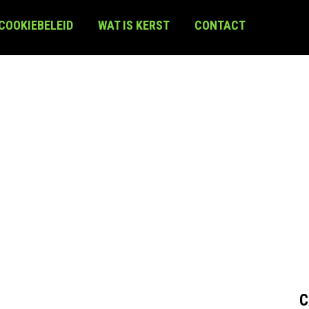
 COOKIEBELEID
WAT IS KERST
CONTACT
C