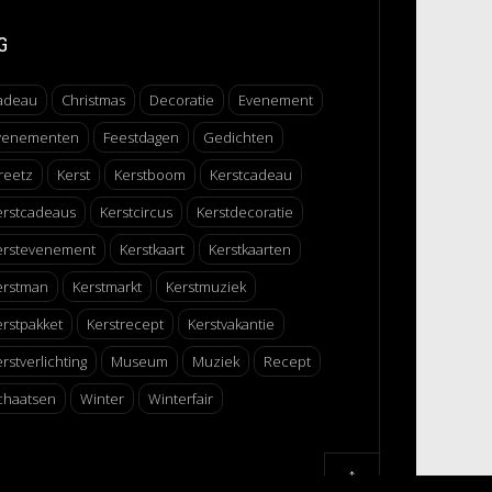
G
adeau
Christmas
Decoratie
Evenement
venementen
Feestdagen
Gedichten
reetz
Kerst
Kerstboom
Kerstcadeau
erstcadeaus
Kerstcircus
Kerstdecoratie
erstevenement
Kerstkaart
Kerstkaarten
erstman
Kerstmarkt
Kerstmuziek
erstpakket
Kerstrecept
Kerstvakantie
rstverlichting
Museum
Muziek
Recept
chaatsen
Winter
Winterfair
↑