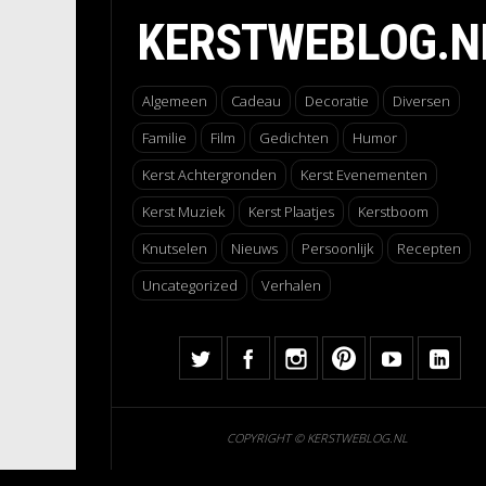
KERSTWEBLOG.N
Algemeen
Cadeau
Decoratie
Diversen
Familie
Film
Gedichten
Humor
Kerst Achtergronden
Kerst Evenementen
Kerst Muziek
Kerst Plaatjes
Kerstboom
Knutselen
Nieuws
Persoonlijk
Recepten
Uncategorized
Verhalen
COPYRIGHT © KERSTWEBLOG.NL