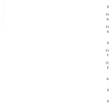
K
Ke
k
Ke
K
K
Ke
F
St
E
k
K
K