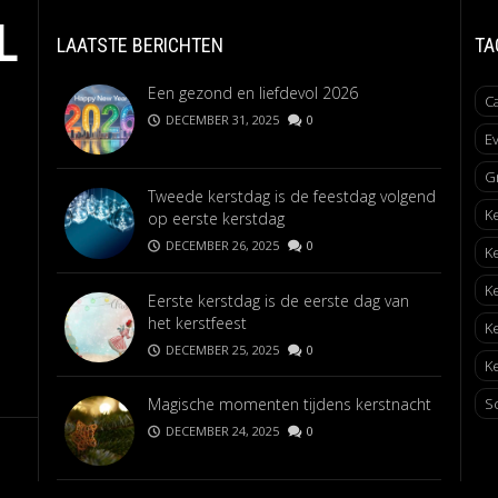
L
LAATSTE BERICHTEN
TA
Een gezond en liefdevol 2026
C
DECEMBER 31, 2025
0
E
G
Tweede kerstdag is de feestdag volgend
K
op eerste kerstdag
DECEMBER 26, 2025
0
K
K
Eerste kerstdag is de eerste dag van
het kerstfeest
K
DECEMBER 25, 2025
0
Ke
Magische momenten tijdens kerstnacht
S
DECEMBER 24, 2025
0