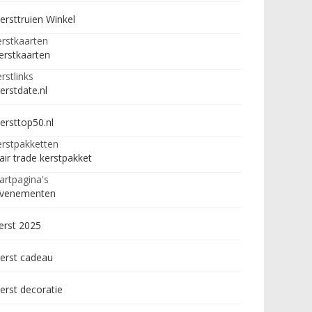
ersttruien Winkel
rstkaarten
erstkaarten
rstlinks
erstdate.nl
ersttop50.nl
rstpakketten
air trade kerstpakket
artpagina's
venementen
erst 2025
erst cadeau
erst decoratie