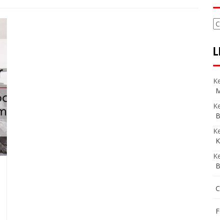
C
L
Ke
M
Ke
B
K
K
Ke
B
C
F