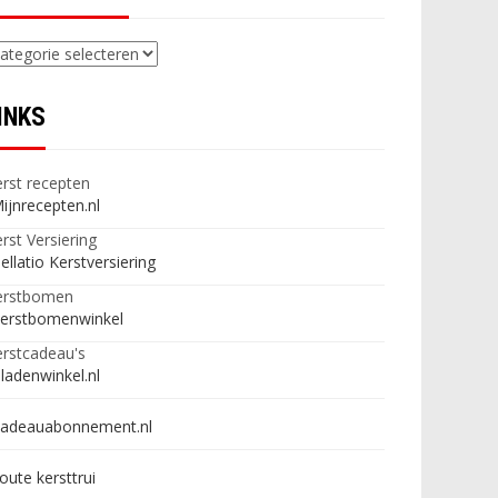
ategorieën
INKS
rst recepten
ijnrecepten.nl
rst Versiering
ellatio Kerstversiering
erstbomen
erstbomenwinkel
rstcadeau's
ladenwinkel.nl
adeauabonnement.nl
oute kersttrui