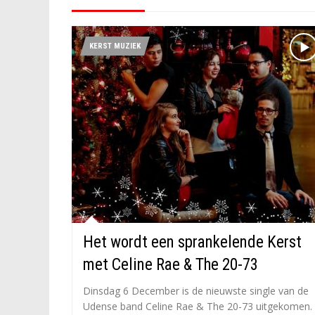
KERST MUZIEK
Het wordt een sprankelende Kerst
met Celine Rae & The 20-73
Dinsdag 6 December is de nieuwste single van de
Udense band Celine Rae & The 20-73 uitgekomen.