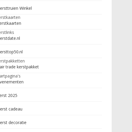
ersttruien Winkel
rstkaarten
erstkaarten
rstlinks
erstdate.nl
ersttop50.nl
rstpakketten
air trade kerstpakket
artpagina's
venementen
erst 2025
erst cadeau
erst decoratie