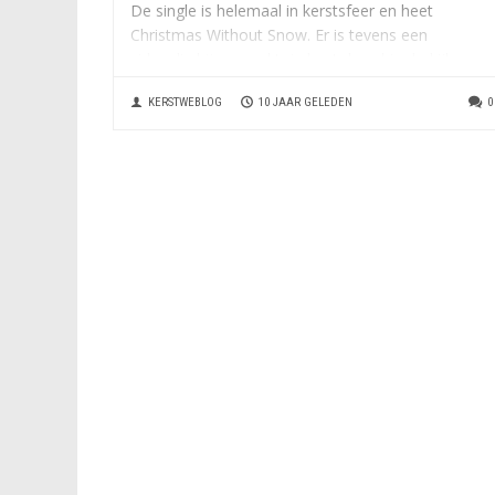
De single is helemaal in kerstsfeer en heet
Christmas Without Snow. Er is tevens een
videoclip bij gemaakt, je kunt deze hier bekijken.
Celine Rae & The 20-73 is een pop-rock...
KERSTWEBLOG
10 JAAR GELEDEN
0