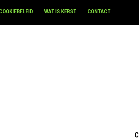
 COOKIEBELEID
WAT IS KERST
CONTACT
C