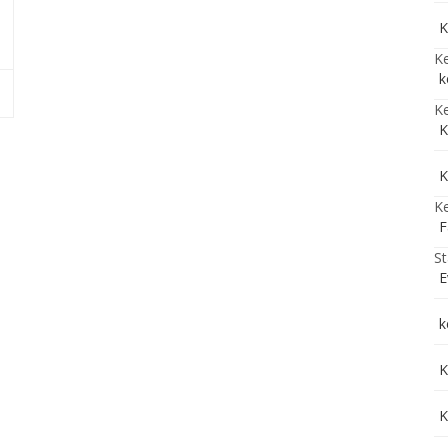
K
Ke
k
Ke
K
K
Ke
F
St
E
k
K
K