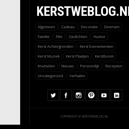
KERSTWEBLOG.N
Algemeen
Cadeau
Decoratie
Diversen
Familie
Film
Gedichten
Humor
Kerst Achtergronden
Kerst Evenementen
Kerst Muziek
Kerst Plaatjes
Kerstboom
Knutselen
Nieuws
Persoonlijk
Recepten
Uncategorized
Verhalen
COPYRIGHT © KERSTWEBLOG.NL