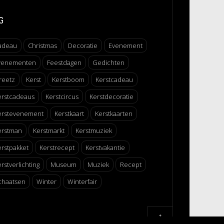
G
adeau
Christmas
Decoratie
Evenement
venementen
Feestdagen
Gedichten
reetz
Kerst
Kerstboom
Kerstcadeau
erstcadeaus
Kerstcircus
Kerstdecoratie
erstevenement
Kerstkaart
Kerstkaarten
erstman
Kerstmarkt
Kerstmuziek
erstpakket
Kerstrecept
Kerstvakantie
rstverlichting
Museum
Muziek
Recept
chaatsen
Winter
Winterfair
↑