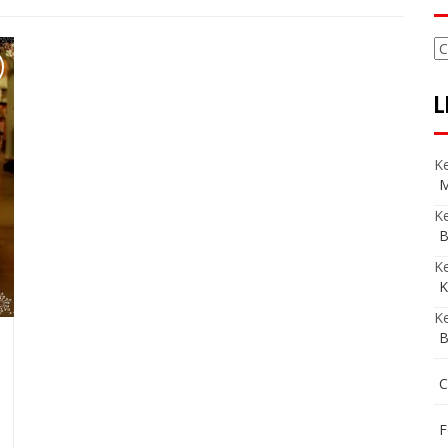
C
L
Ke
M
Ke
B
K
K
Ke
B
C
F