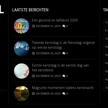
L
LAATSTE BERICHTEN
TA
Een gezond en liefdevol 2026
C
DECEMBER 31, 2025
0
E
G
Tweede kerstdag is de feestdag volgend
K
op eerste kerstdag
DECEMBER 26, 2025
0
K
K
Eerste kerstdag is de eerste dag van
het kerstfeest
K
DECEMBER 25, 2025
0
Ke
Magische momenten tijdens kerstnacht
S
DECEMBER 24, 2025
0