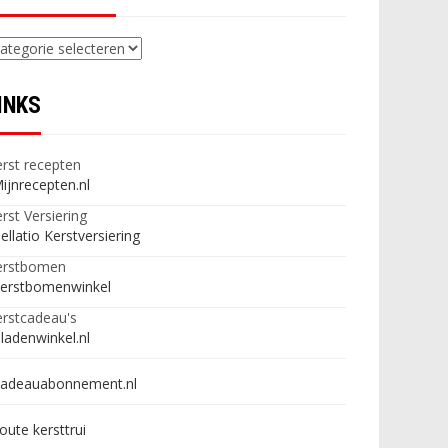
ategorieën
INKS
rst recepten
ijnrecepten.nl
rst Versiering
ellatio Kerstversiering
erstbomen
erstbomenwinkel
rstcadeau's
ladenwinkel.nl
adeauabonnement.nl
oute kersttrui