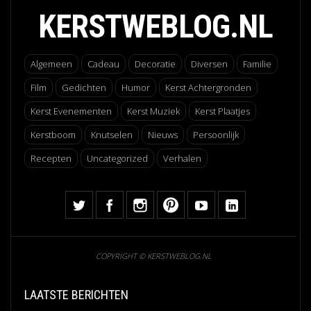
KERSTWEBLOG.NL
Algemeen
Cadeau
Decoratie
Diversen
Familie
Film
Gedichten
Humor
Kerst Achtergronden
Kerst Evenementen
Kerst Muziek
Kerst Plaatjes
Kerstboom
Knutselen
Nieuws
Persoonlijk
Recepten
Uncategorized
Verhalen
COPYRIGHT © KERSTWEBLOG.NL
LAATSTE BERICHTEN