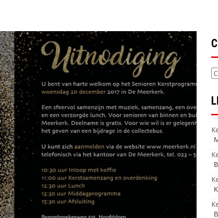
C
C
L
Ke
M
Ke
B
K
K
Ke
B