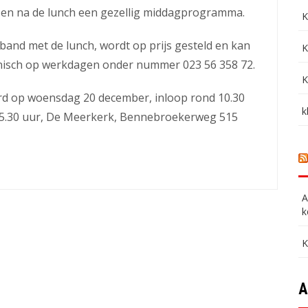
 en na de lunch een gezellig middagprogramma.
K
band met de lunch, wordt op prijs gesteld en kan
K
nisch op werkdagen onder nummer 023 56 358 72.
K
erd op woensdag 20 december, inloop rond 10.30
k
 15.30 uur, De Meerkerk, Bennebroekerweg 515
A
k
K
A