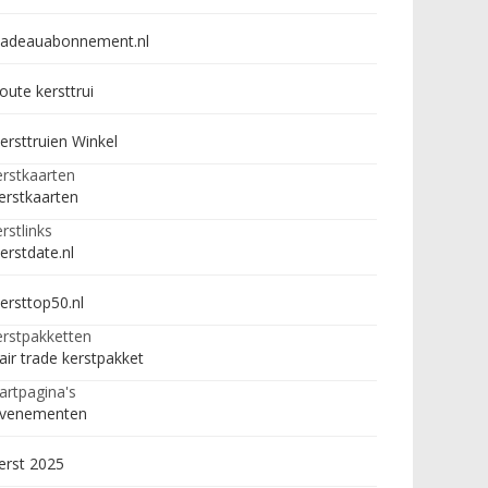
adeauabonnement.nl
oute kersttrui
ersttruien Winkel
rstkaarten
erstkaarten
rstlinks
erstdate.nl
ersttop50.nl
rstpakketten
air trade kerstpakket
artpagina's
venementen
erst 2025