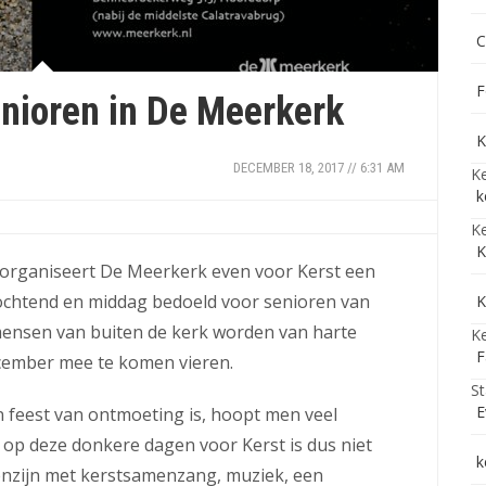
C
F
enioren in De Meerkerk
K
DECEMBER 18, 2017 // 6:31 AM
Ke
k
Ke
K
organiseert De Meerkerk even voor Kerst een
e ochtend en middag bedoeld voor senioren van
K
ensen van buiten de kerk worden van harte
Ke
F
cember mee te komen vieren.
St
E
n feest van ontmoeting is, hoopt men veel
n op deze donkere dagen voor Kerst is dus niet
k
enzijn met kerstsamenzang, muziek, een