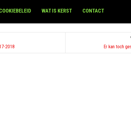
 COOKIEBELEID
WAT IS KERST
CONTACT
017-2018
Er kan toch ge