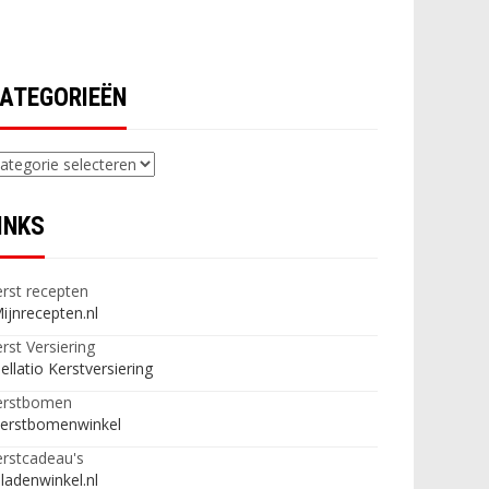
ATEGORIEËN
ategorieën
INKS
rst recepten
ijnrecepten.nl
rst Versiering
ellatio Kerstversiering
erstbomen
erstbomenwinkel
rstcadeau's
ladenwinkel.nl