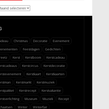
chieven
G
adeau
Christmas
Decoratie
Evenement
venementen
Feestdagen
Gedichten
reetz
Kerst
Kerstboom
Kerstcadeau
erstcadeaus
Kerstcircus
Kerstdecoratie
erstevenement
Kerstkaart
Kerstkaarten
erstman
Kerstmarkt
Kerstmuziek
erstpakket
Kerstrecept
Kerstvakantie
rstverlichting
Museum
Muziek
Recept
chaatsen
Winter
Winterfair