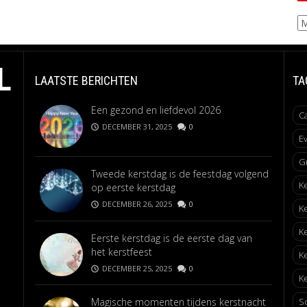
Ar
L
LAATSTE BERICHTEN
TA
Een gezond en liefdevol 2026
C
DECEMBER 31, 2025
0
E
G
Tweede kerstdag is de feestdag volgend
K
op eerste kerstdag
DECEMBER 26, 2025
0
K
K
Eerste kerstdag is de eerste dag van
het kerstfeest
K
DECEMBER 25, 2025
0
Ke
Magische momenten tijdens kerstnacht
S