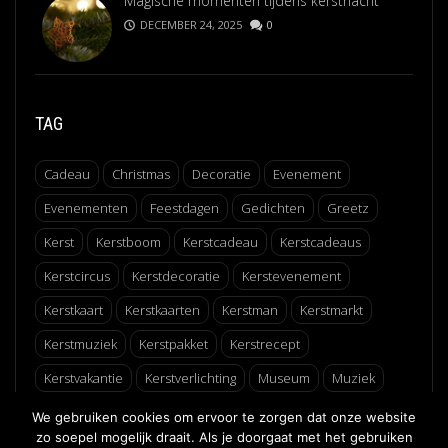
Magische momenten tijdens kerstnacht
DECEMBER 24, 2025
0
TAG
Cadeau
Christmas
Decoratie
Evenement
Evenementen
Feestdagen
Gedichten
Greetz
Kerst
Kerstboom
Kerstcadeau
Kerstcadeaus
Kerstcircus
Kerstdecoratie
Kerstevenement
Kerstkaart
Kerstkaarten
Kerstman
Kerstmarkt
Kerstmuziek
Kerstpakket
Kerstrecept
Kerstvakantie
Kerstverlichting
Museum
Muziek
Recept
Schaatsen
Winter
Winterfair
We gebruiken cookies om ervoor te zorgen dat onze website
zo soepel mogelijk draait. Als je doorgaat met het gebruiken