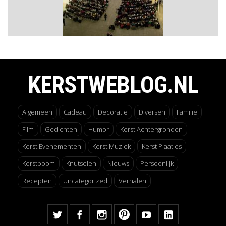
KERSTWEBLOG.NL
Algemeen
Cadeau
Decoratie
Diversen
Familie
Film
Gedichten
Humor
Kerst Achtergronden
Kerst Evenementen
Kerst Muziek
Kerst Plaatjes
Kerstboom
Knutselen
Nieuws
Persoonlijk
Recepten
Uncategorized
Verhalen