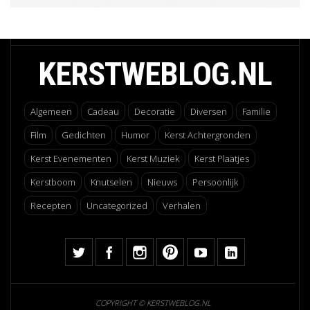
KERSTWEBLOG.NL
Algemeen
Cadeau
Decoratie
Diversen
Familie
Film
Gedichten
Humor
Kerst Achtergronden
Kerst Evenementen
Kerst Muziek
Kerst Plaatjes
Kerstboom
Knutselen
Nieuws
Persoonlijk
Recepten
Uncategorized
Verhalen
COPYRIGHT © KERSTWEBLOG.NL