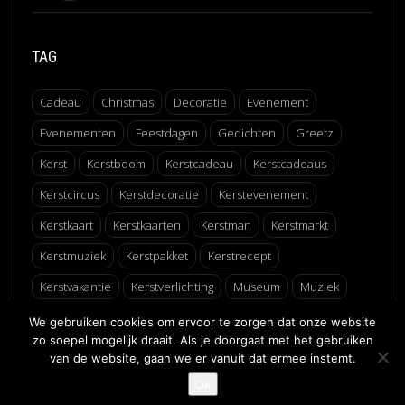
TAG
Cadeau
Christmas
Decoratie
Evenement
Evenementen
Feestdagen
Gedichten
Greetz
Kerst
Kerstboom
Kerstcadeau
Kerstcadeaus
Kerstcircus
Kerstdecoratie
Kerstevenement
Kerstkaart
Kerstkaarten
Kerstman
Kerstmarkt
Kerstmuziek
Kerstpakket
Kerstrecept
Kerstvakantie
Kerstverlichting
Museum
Muziek
Recept
Schaatsen
Winter
Winterfair
We gebruiken cookies om ervoor te zorgen dat onze website
zo soepel mogelijk draait. Als je doorgaat met het gebruiken
van de website, gaan we er vanuit dat ermee instemt.
↑
Ok