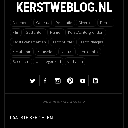
KERSTWEBLOG.NL
Algemeen
Cadeau
Decoratie
Diversen
Familie
Film
Gedichten
Humor
Kerst Achtergronden
Kerst Evenementen
Kerst Muziek
Kerst Plaatjes
Kerstboom
Knutselen
Nieuws
Persoonlijk
Recepten
Uncategorized
Verhalen
COPYRIGHT © KERSTWEBLOG.NL
LAATSTE BERICHTEN