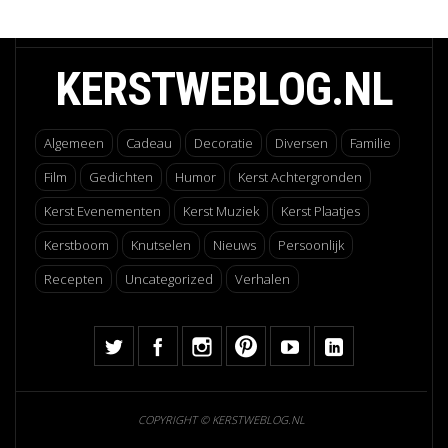
KERSTWEBLOG.NL
Algemeen
Cadeau
Decoratie
Diversen
Familie
Film
Gedichten
Humor
Kerst Achtergronden
Kerst Evenementen
Kerst Muziek
Kerst Plaatjes
Kerstboom
Knutselen
Nieuws
Persoonlijk
Recepten
Uncategorized
Verhalen
COPYRIGHT © KERSTWEBLOG.NL