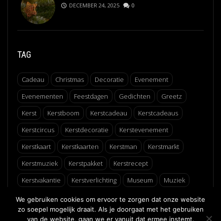
DECEMBER 24, 2025
0
TAG
Cadeau
Christmas
Decoratie
Evenement
Evenementen
Feestdagen
Gedichten
Greetz
Kerst
Kerstboom
Kerstcadeau
Kerstcadeaus
Kerstcircus
Kerstdecoratie
Kerstevenement
Kerstkaart
Kerstkaarten
Kerstman
Kerstmarkt
Kerstmuziek
Kerstpakket
Kerstrecept
Kerstvakantie
Kerstverlichting
Museum
Muziek
Recept
Schaatsen
Winter
Winterfair
We gebruiken cookies om ervoor te zorgen dat onze website
zo soepel mogelijk draait. Als je doorgaat met het gebruiken
van de website, gaan we er vanuit dat ermee instemt.
↑