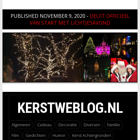
PUBLISHED
NOVEMBER 9, 2020
-
DELFT OFFICIEEL
VAN START MET LICHTJESAVOND
KERSTWEBLOG.NL
Algemeen
Cadeau
Decoratie
Diversen
Familie
Film
Gedichten
Humor
Kerst Achtergronden