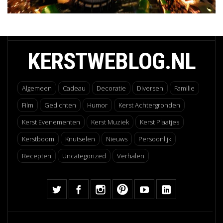
KERSTWEBLOG.NL
Algemeen
Cadeau
Decoratie
Diversen
Familie
Film
Gedichten
Humor
Kerst Achtergronden
Kerst Evenementen
Kerst Muziek
Kerst Plaatjes
Kerstboom
Knutselen
Nieuws
Persoonlijk
Recepten
Uncategorized
Verhalen