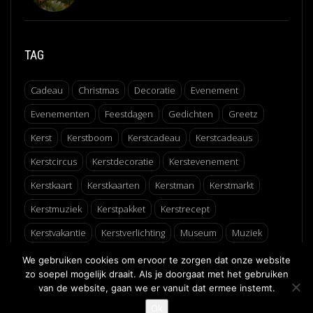
TAG
Cadeau
Christmas
Decoratie
Evenement
Evenementen
Feestdagen
Gedichten
Greetz
Kerst
Kerstboom
Kerstcadeau
Kerstcadeaus
Kerstcircus
Kerstdecoratie
Kerstevenement
Kerstkaart
Kerstkaarten
Kerstman
Kerstmarkt
Kerstmuziek
Kerstpakket
Kerstrecept
Kerstvakantie
Kerstverlichting
Museum
Muziek
Recept
Schaatsen
Winter
Winterfair
We gebruiken cookies om ervoor te zorgen dat onze website
zo soepel mogelijk draait. Als je doorgaat met het gebruiken
van de website, gaan we er vanuit dat ermee instemt.
↑
Ok