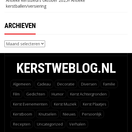
Antieke kerstbeurs oktober 2025!! Antieke
kerstballen/versiering
ARCHIEVEN
Archieven
KERSTWEBLOG.NL
Algemeen
Cadeau
Decoratie
Diversen
Familie
Film
Gedichten
Humor
Kerst Achtergronden
Kerst Evenementen
Kerst Muziek
Kerst Plaatjes
Kerstboom
Knutselen
Nieuws
Persoonlijk
Recepten
Uncategorized
Verhalen