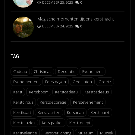
DECEMBER 25, 2025
0
Magische momenten tijdens kerstnacht
DECEMBER 24, 2025
0
TAG
Cadeau
Christmas
Decoratie
Evenement
Evenementen
Feestdagen
Gedichten
Greetz
Kerst
Kerstboom
Kerstcadeau
Kerstcadeaus
Kerstcircus
Kerstdecoratie
Kerstevenement
Kerstkaart
Kerstkaarten
Kerstman
Kerstmarkt
Kerstmuziek
Kerstpakket
Kerstrecept
Kerstvakantie
Kerstverlichting
Museum
Muziek