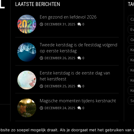
L
LAATSTE BERICHTEN
TA
Een gezond en liefdevol 2026
C
DECEMBER 31, 2025
0
E
G
Tweede kerstdag is de feestdag volgend
K
op eerste kerstdag
DECEMBER 26, 2025
0
K
K
Eerste kerstdag is de eerste dag van
het kerstfeest
K
DECEMBER 25, 2025
0
Ke
Magische momenten tijdens kerstnacht
S
DECEMBER 24, 2025
0
ite zo soepel mogelijk draait. Als je doorgaat met het gebruiken van 