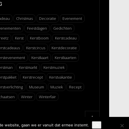
G
adeau
Christmas
Decoratie
Evenement
venementen
Feestdagen
Gedichten
reetz
Kerst
Kerstboom
Kerstcadeau
erstcadeaus
Kerstcircus
Kerstdecoratie
erstevenement
Kerstkaart
Kerstkaarten
erstman
Kerstmarkt
Kerstmuziek
erstpakket
Kerstrecept
Kerstvakantie
rstverlichting
Museum
Muziek
Recept
chaatsen
Winter
Winterfair
↑
de website, gaan we er vanuit dat ermee instemt.
Ok