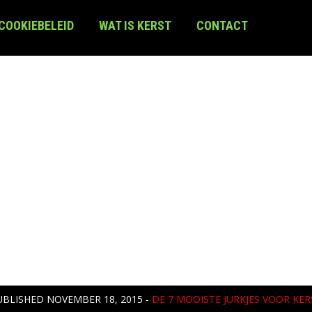
 COOKIEBELEID
WAT IS KERST
CONTACT
UBLISHED
NOVEMBER 18, 2015
-
DE 7 MOOISTE JURKJES VOOR KER