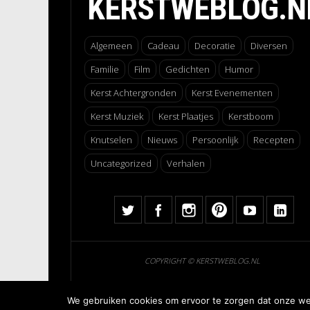
KERSTWEBLOG.N
Algemeen
Cadeau
Decoratie
Diversen
Familie
Film
Gedichten
Humor
Kerst Achtergronden
Kerst Evenementen
Kerst Muziek
Kerst Plaatjes
Kerstboom
Knutselen
Nieuws
Persoonlijk
Recepten
Uncategorized
Verhalen
COPYRIGHT © KERSTWEBLOG.NL
We gebruiken cookies om ervoor te zorgen dat onze webs