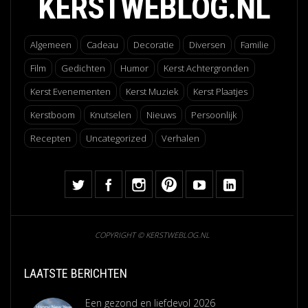
KERSTWEBLOG.NL
Algemeen
Cadeau
Decoratie
Diversen
Familie
Film
Gedichten
Humor
Kerst Achtergronden
Kerst Evenementen
Kerst Muziek
Kerst Plaatjes
Kerstboom
Knutselen
Nieuws
Persoonlijk
Recepten
Uncategorized
Verhalen
COPYRIGHT © KERSTWEBLOG.NL
LAATSTE BERICHTEN
Een gezond en liefdevol 2026