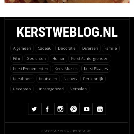
KERSTWEBLOG.NL
Algemeen
Cadeau
Decoratie
Diversen
Familie
Film
Gedichten
Humor
Kerst Achtergronden
Kerst Evenementen
Kerst Muziek
Kerst Plaatjes
Kerstboom
Knutselen
Nieuws
Persoonlijk
Recepten
Uncategorized
Verhalen
COPYRIGHT © KERSTWEBLOG.NL