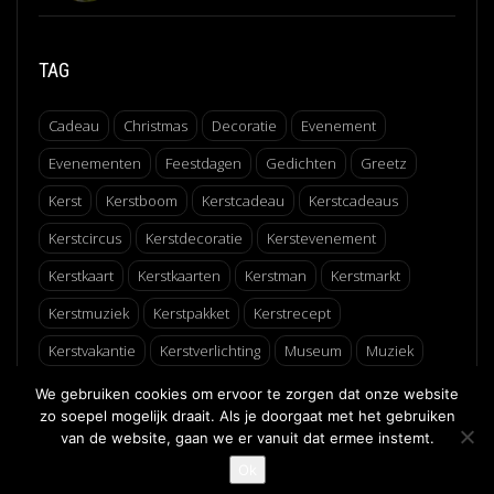
TAG
Cadeau
Christmas
Decoratie
Evenement
Evenementen
Feestdagen
Gedichten
Greetz
Kerst
Kerstboom
Kerstcadeau
Kerstcadeaus
Kerstcircus
Kerstdecoratie
Kerstevenement
Kerstkaart
Kerstkaarten
Kerstman
Kerstmarkt
Kerstmuziek
Kerstpakket
Kerstrecept
Kerstvakantie
Kerstverlichting
Museum
Muziek
Recept
Schaatsen
Winter
Winterfair
We gebruiken cookies om ervoor te zorgen dat onze website
zo soepel mogelijk draait. Als je doorgaat met het gebruiken
van de website, gaan we er vanuit dat ermee instemt.
↑
Ok