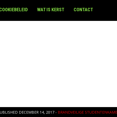
 COOKIEBELEID
WAT IS KERST
CONTACT
UBLISHED
DECEMBER 14, 2017
-
BRANDVEILIGE STUDENTENKAM