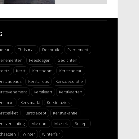
G
adeau
Christmas
Decoratie
Evenement
venementen
Feestdagen
Gedichten
reetz
Kerst
Kerstboom
Kerstcadeau
erstcadeaus
Kerstcircus
Kerstdecoratie
erstevenement
Kerstkaart
Kerstkaarten
erstman
Kerstmarkt
Kerstmuziek
erstpakket
Kerstrecept
Kerstvakantie
rstverlichting
Museum
Muziek
Recept
chaatsen
Winter
Winterfair