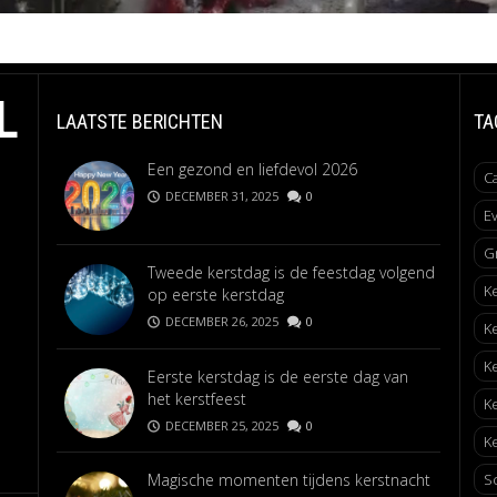
L
LAATSTE BERICHTEN
TA
Een gezond en liefdevol 2026
C
DECEMBER 31, 2025
0
E
G
Tweede kerstdag is de feestdag volgend
K
op eerste kerstdag
DECEMBER 26, 2025
0
K
K
Eerste kerstdag is de eerste dag van
het kerstfeest
K
DECEMBER 25, 2025
0
Ke
Magische momenten tijdens kerstnacht
S