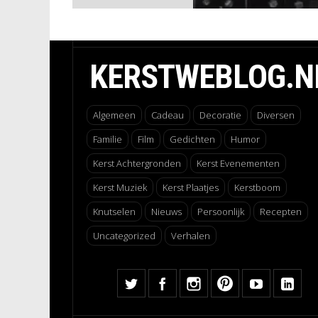
KERSTWEBLOG.N
Algemeen
Cadeau
Decoratie
Diversen
Familie
Film
Gedichten
Humor
Kerst Achtergronden
Kerst Evenementen
Kerst Muziek
Kerst Plaatjes
Kerstboom
Knutselen
Nieuws
Persoonlijk
Recepten
Uncategorized
Verhalen