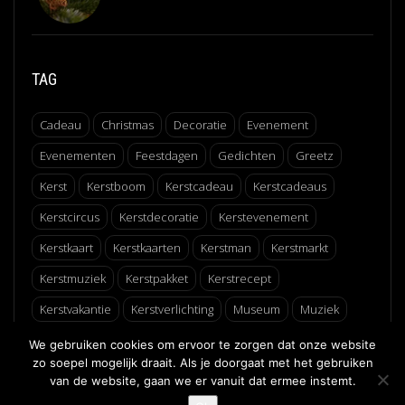
TAG
Cadeau
Christmas
Decoratie
Evenement
Evenementen
Feestdagen
Gedichten
Greetz
Kerst
Kerstboom
Kerstcadeau
Kerstcadeaus
Kerstcircus
Kerstdecoratie
Kerstevenement
Kerstkaart
Kerstkaarten
Kerstman
Kerstmarkt
Kerstmuziek
Kerstpakket
Kerstrecept
Kerstvakantie
Kerstverlichting
Museum
Muziek
Recept
Schaatsen
Winter
Winterfair
We gebruiken cookies om ervoor te zorgen dat onze website
zo soepel mogelijk draait. Als je doorgaat met het gebruiken
van de website, gaan we er vanuit dat ermee instemt.
↑