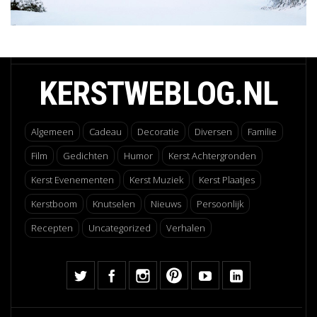
KERSTWEBLOG.NL
Algemeen
Cadeau
Decoratie
Diversen
Familie
Film
Gedichten
Humor
Kerst Achtergronden
Kerst Evenementen
Kerst Muziek
Kerst Plaatjes
Kerstboom
Knutselen
Nieuws
Persoonlijk
Recepten
Uncategorized
Verhalen