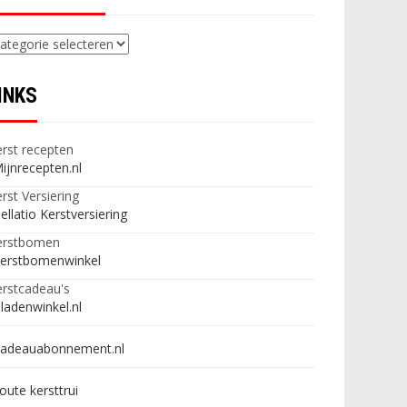
ategorieën
INKS
rst recepten
ijnrecepten.nl
rst Versiering
ellatio Kerstversiering
erstbomen
erstbomenwinkel
rstcadeau's
ladenwinkel.nl
adeauabonnement.nl
oute kersttrui