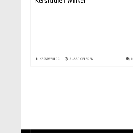
Kersttruien Winkel
KERSTWEBLOG
5 JAAR GELEDEN
0