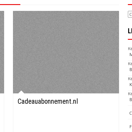
C
L
Ke
M
Ke
B
K
K
Ke
B
Cadeauabonnement.nl
C
F