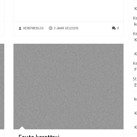
K
Ke
k
KERSTWEBLOG
2 JAAR GELEDEN
0
Ke
K
K
Ke
F
St
E
k
K
K