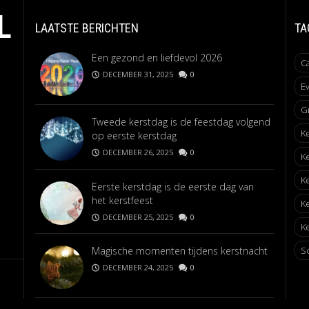
L
LAATSTE BERICHTEN
TA
Een gezond en liefdevol 2026
C
DECEMBER 31, 2025
0
E
G
Tweede kerstdag is de feestdag volgend
K
op eerste kerstdag
DECEMBER 26, 2025
0
K
K
Eerste kerstdag is de eerste dag van
het kerstfeest
K
DECEMBER 25, 2025
0
Ke
Magische momenten tijdens kerstnacht
S
DECEMBER 24, 2025
0