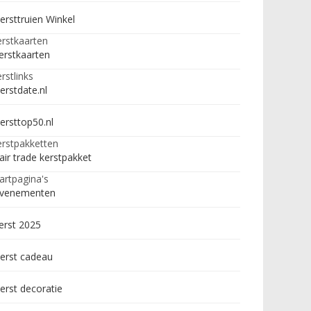
ersttruien Winkel
rstkaarten
erstkaarten
rstlinks
erstdate.nl
ersttop50.nl
rstpakketten
air trade kerstpakket
artpagina's
venementen
erst 2025
erst cadeau
erst decoratie