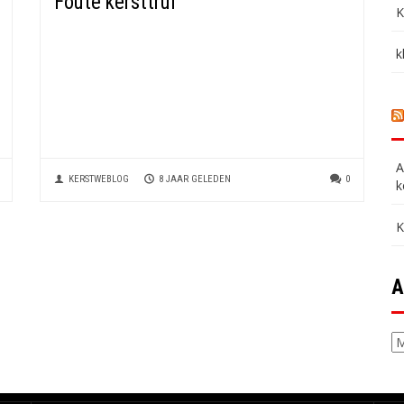
Foute kersttrui
K
k
A
KERSTWEBLOG
8 JAAR GELEDEN
0
k
K
A
Ar