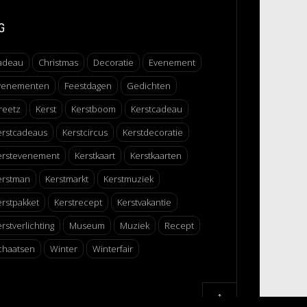
G
adeau
Christmas
Decoratie
Evenement
venementen
Feestdagen
Gedichten
reetz
Kerst
Kerstboom
Kerstcadeau
erstcadeaus
Kerstcircus
Kerstdecoratie
erstevenement
Kerstkaart
Kerstkaarten
erstman
Kerstmarkt
Kerstmuziek
erstpakket
Kerstrecept
Kerstvakantie
rstverlichting
Museum
Muziek
Recept
chaatsen
Winter
Winterfair
↑