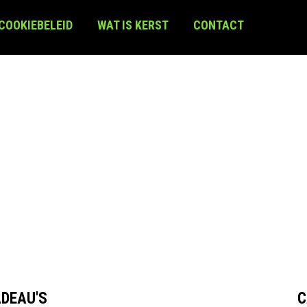
 COOKIEBELEID
WAT IS KERST
CONTACT
DEAU'S
C