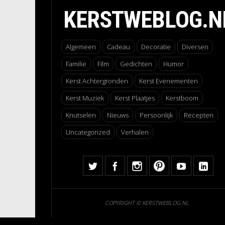
KERSTWEBLOG.N
Algemeen
Cadeau
Decoratie
Diversen
Familie
Film
Gedichten
Humor
Kerst Achtergronden
Kerst Evenementen
Kerst Muziek
Kerst Plaatjes
Kerstboom
Knutselen
Nieuws
Persoonlijk
Recepten
Uncategorized
Verhalen
COPYRIGHT © KERSTWEBLOG.NL