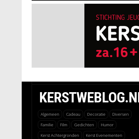
KERSTWEBLOG.N
Algemeen
Cadeau
Decoratie
Diversen
Familie
Film
Gedichten
Humor
Kerst Achtergronden
Kerst Evenementen