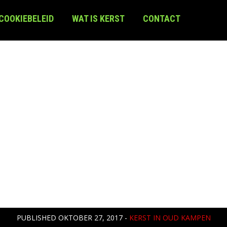
 COOKIEBELEID
WAT IS KERST
CONTACT
PUBLISHED
OKTOBER 27, 2017
-
KERST IN OUD KAMPEN