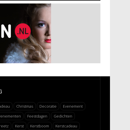
G
adeau
Christmas
Decoratie
Evenement
venementen
Feestdagen
Gedichten
reetz
Kerst
Kerstboom
Kerstcadeau