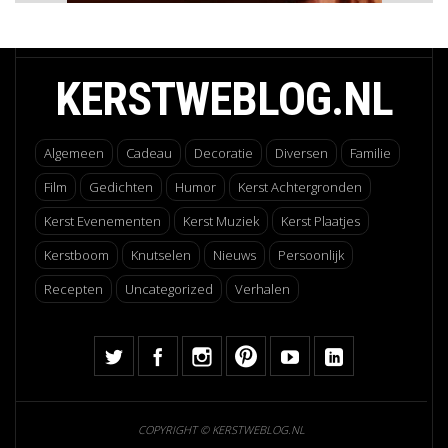
KERSTWEBLOG.NL
Algemeen
Cadeau
Decoratie
Diversen
Familie
Film
Gedichten
Humor
Kerst Achtergronden
Kerst Evenementen
Kerst Muziek
Kerst Plaatjes
Kerstboom
Knutselen
Nieuws
Persoonlijk
Recepten
Uncategorized
Verhalen
COPYRIGHT © KERSTWEBLOG.NL