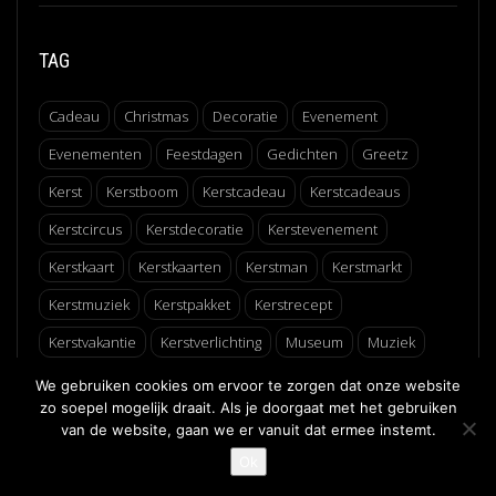
TAG
Cadeau
Christmas
Decoratie
Evenement
Evenementen
Feestdagen
Gedichten
Greetz
Kerst
Kerstboom
Kerstcadeau
Kerstcadeaus
Kerstcircus
Kerstdecoratie
Kerstevenement
Kerstkaart
Kerstkaarten
Kerstman
Kerstmarkt
Kerstmuziek
Kerstpakket
Kerstrecept
Kerstvakantie
Kerstverlichting
Museum
Muziek
Recept
Schaatsen
Winter
Winterfair
We gebruiken cookies om ervoor te zorgen dat onze website
zo soepel mogelijk draait. Als je doorgaat met het gebruiken
van de website, gaan we er vanuit dat ermee instemt.
↑
Ok