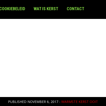
 COOKIEBELEID
WAT IS KERST
CONTACT
PUBLISHED
NOVEMBER 6, 2017
-
WARMSTE KERST OOIT