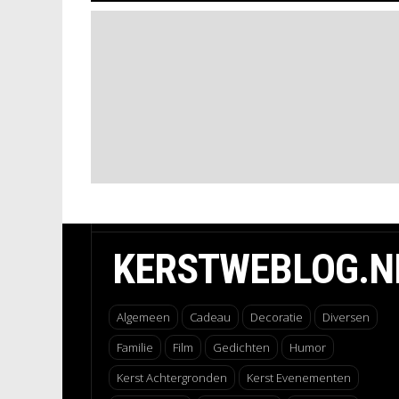
KERSTWEBLOG.N
Algemeen
Cadeau
Decoratie
Diversen
Familie
Film
Gedichten
Humor
Kerst Achtergronden
Kerst Evenementen