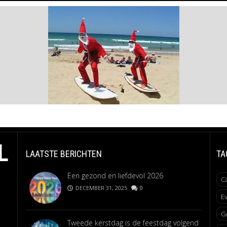
L
LAATSTE BERICHTEN
TA
Een gezond en liefdevol 2026
C
DECEMBER 31, 2025
0
E
G
Tweede kerstdag is de feestdag volgend