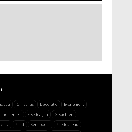
G
adeau
Christmas
Decoratie
Evenement
venementen
Feestdagen
Gedichten
reetz
Kerst
Kerstboom
Kerstcadeau