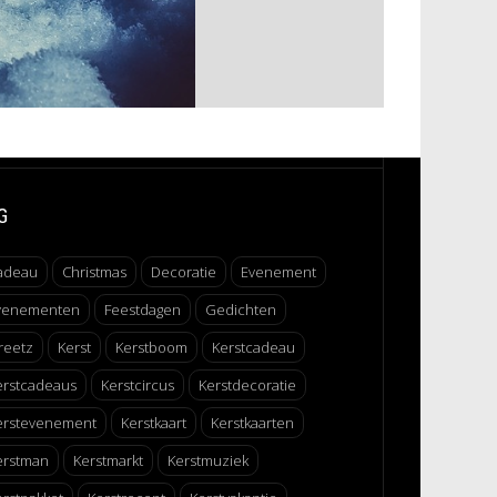
G
adeau
Christmas
Decoratie
Evenement
venementen
Feestdagen
Gedichten
reetz
Kerst
Kerstboom
Kerstcadeau
erstcadeaus
Kerstcircus
Kerstdecoratie
erstevenement
Kerstkaart
Kerstkaarten
erstman
Kerstmarkt
Kerstmuziek