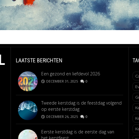
L
LAATSTE BERICHTEN
TA
Een gezond en liefdevol 2026
C
DECEMBER 31, 2025
0
E
G
Tweede kerstdag is de feestdag volgend
K
op eerste kerstdag
DECEMBER 26, 2025
0
K
K
Eerste kerstdag is de eerste dag van
het kerstfeest