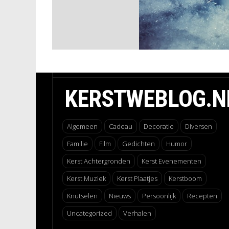
KERSTWEBLOG.N
Algemeen
Cadeau
Decoratie
Diversen
Familie
Film
Gedichten
Humor
Kerst Achtergronden
Kerst Evenementen
Kerst Muziek
Kerst Plaatjes
Kerstboom
Knutselen
Nieuws
Persoonlijk
Recepten
Uncategorized
Verhalen