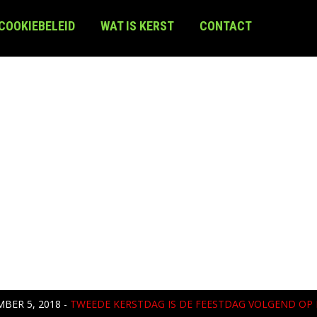
 COOKIEBELEID
WAT IS KERST
CONTACT
BER 5, 2018
-
TWEEDE KERSTDAG IS DE FEESTDAG VOLGEND OP 