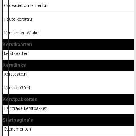
Cadeauabonnement.nl
Foute kersttrui
Kersttruien Winkel
Kerstkaarten
kerstkaarten
Kerstlinks
Kerstdate.nl
Kersttop50.nl
Kerstpakketten
Fair trade kerstpakket
Startpagina's
Evenementen