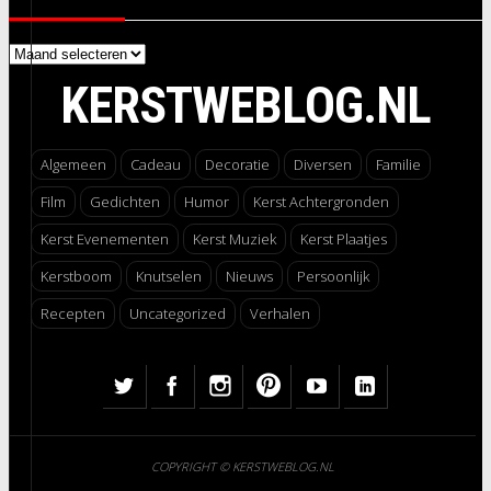
Archieven
KERSTWEBLOG.NL
Algemeen
Cadeau
Decoratie
Diversen
Familie
Film
Gedichten
Humor
Kerst Achtergronden
Kerst Evenementen
Kerst Muziek
Kerst Plaatjes
Kerstboom
Knutselen
Nieuws
Persoonlijk
Recepten
Uncategorized
Verhalen
COPYRIGHT © KERSTWEBLOG.NL