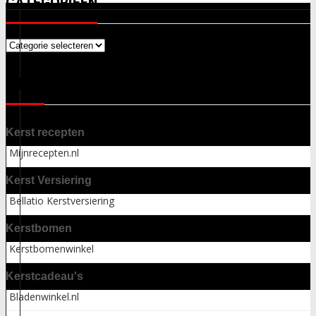
CATEGORIEËN
Categorieën
LINKS
Kerst recepten
Mijnrecepten.nl
Kerst Versiering
Bellatio Kerstversiering
Kerstbomen
Kerstbomenwinkel
Kerstcadeau's
Bladenwinkel.nl