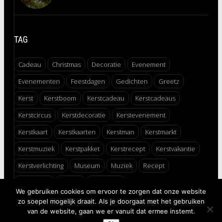
TAG
Cadeau
Christmas
Decoratie
Evenement
Evenementen
Feestdagen
Gedichten
Greetz
Kerst
Kerstboom
Kerstcadeau
Kerstcadeaus
Kerstcircus
Kerstdecoratie
Kerstevenement
Kerstkaart
Kerstkaarten
Kerstman
Kerstmarkt
Kerstmuziek
Kerstpakket
Kerstrecept
Kerstvakantie
Kerstverlichting
Museum
Muziek
Recept
Schaatsen
Winter
Winterfair
We gebruiken cookies om ervoor te zorgen dat onze website
zo soepel mogelijk draait. Als je doorgaat met het gebruiken
↑
van de website, gaan we er vanuit dat ermee instemt.