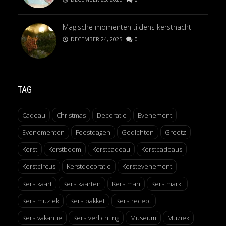
Magische momenten tijdens kerstnacht
DECEMBER 24, 2025
0
TAG
Cadeau
Christmas
Decoratie
Evenement
Evenementen
Feestdagen
Gedichten
Greetz
Kerst
Kerstboom
Kerstcadeau
Kerstcadeaus
Kerstcircus
Kerstdecoratie
Kerstevenement
Kerstkaart
Kerstkaarten
Kerstman
Kerstmarkt
Kerstmuziek
Kerstpakket
Kerstrecept
Kerstvakantie
Kerstverlichting
Museum
Muziek