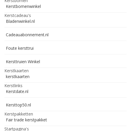
Kerstbomen
Kerstbomenwinkel
Kerstcadeau's
Bladenwinkel.nl
Cadeauabonnement.nl
Foute kersttrui
Kersttruien Winkel
Kerstkaarten
kerstkaarten
Kerstlinks
Kerstdate.nl
Kersttop50.nl
Kerstpakketten
Fair trade kerstpakket
Startpagina's