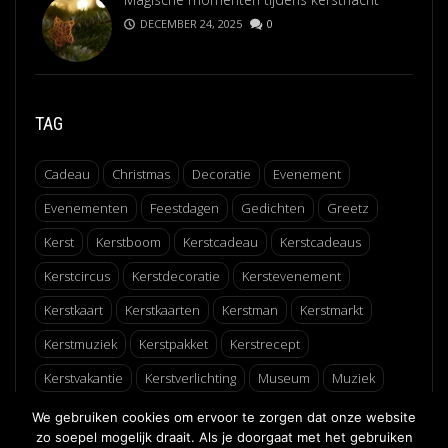
DECEMBER 24, 2025
0
TAG
Cadeau
Christmas
Decoratie
Evenement
Evenementen
Feestdagen
Gedichten
Greetz
Kerst
Kerstboom
Kerstcadeau
Kerstcadeaus
Kerstcircus
Kerstdecoratie
Kerstevenement
Kerstkaart
Kerstkaarten
Kerstman
Kerstmarkt
Kerstmuziek
Kerstpakket
Kerstrecept
Kerstvakantie
Kerstverlichting
Museum
Muziek
Recept
Schaatsen
Winter
Winterfair
We gebruiken cookies om ervoor te zorgen dat onze website
zo soepel mogelijk draait. Als je doorgaat met het gebruiken