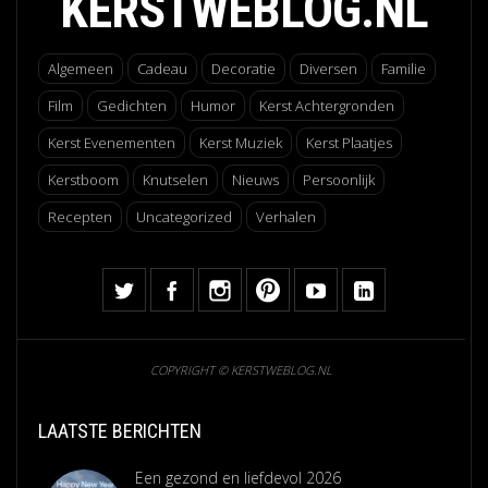
KERSTWEBLOG.NL
Algemeen
Cadeau
Decoratie
Diversen
Familie
Film
Gedichten
Humor
Kerst Achtergronden
Kerst Evenementen
Kerst Muziek
Kerst Plaatjes
Kerstboom
Knutselen
Nieuws
Persoonlijk
Recepten
Uncategorized
Verhalen
COPYRIGHT © KERSTWEBLOG.NL
LAATSTE BERICHTEN
Een gezond en liefdevol 2026