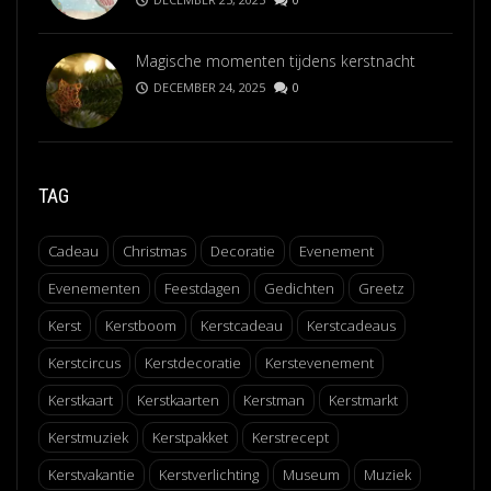
Magische momenten tijdens kerstnacht
DECEMBER 24, 2025
0
TAG
Cadeau
Christmas
Decoratie
Evenement
Evenementen
Feestdagen
Gedichten
Greetz
Kerst
Kerstboom
Kerstcadeau
Kerstcadeaus
Kerstcircus
Kerstdecoratie
Kerstevenement
Kerstkaart
Kerstkaarten
Kerstman
Kerstmarkt
Kerstmuziek
Kerstpakket
Kerstrecept
Kerstvakantie
Kerstverlichting
Museum
Muziek