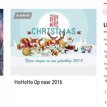
C
ALGEMEEN
L
Ke
M
Ke
B
K
K
Ke
B
HoHoHo Op naar 2016
C
F