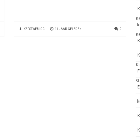
K
Ke
k
KERSTWEBLOG
11 JAAR GELEDEN
0
Ke
K
K
Ke
F
St
E
k
K
K