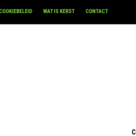
 COOKIEBELEID
WAT IS KERST
CONTACT
C