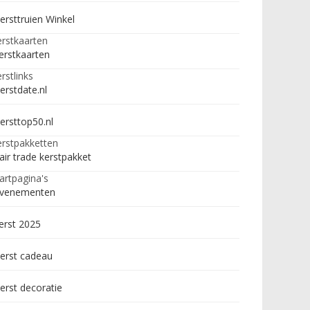
ersttruien Winkel
rstkaarten
erstkaarten
rstlinks
erstdate.nl
ersttop50.nl
rstpakketten
air trade kerstpakket
artpagina's
venementen
erst 2025
erst cadeau
erst decoratie