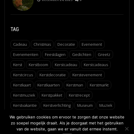
TAG
Cadeau
Christmas
Decoratie
Evenement
Evenementen
Feestdagen
Gedichten
Greetz
Kerst
Kerstboom
Kerstcadeau
Kerstcadeaus
Kerstcircus
Kerstdecoratie
Kerstevenement
Kerstkaart
Kerstkaarten
Kerstman
Kerstmarkt
Kerstmuziek
Kerstpakket
Kerstrecept
Kerstvakantie
Kerstverlichting
Museum
Muziek
Recept
Schaatsen
Winter
Winterfair
We gebruiken cookies om ervoor te zorgen dat onze website
zo soepel mogelijk draait. Als je doorgaat met het gebruiken
van de website, gaan we er vanuit dat ermee instemt.
↑