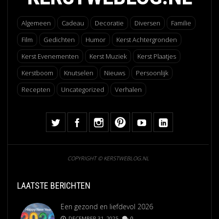
Algemeen
Cadeau
Decoratie
Diversen
Familie
Film
Gedichten
Humor
Kerst Achtergronden
Kerst Evenementen
Kerst Muziek
Kerst Plaatjes
Kerstboom
Knutselen
Nieuws
Persoonlijk
Recepten
Uncategorized
Verhalen
COPYRIGHT © KERSTWEBLOG.NL
LAATSTE BERICHTEN
Een gezond en liefdevol 2026
DECEMBER 31, 2025
0