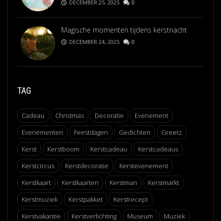
DECEMBER 25, 2025
0
Magische momenten tijdens kerstnacht
DECEMBER 24, 2025
0
TAG
Cadeau
Christmas
Decoratie
Evenement
Evenementen
Feestdagen
Gedichten
Greetz
Kerst
Kerstboom
Kerstcadeau
Kerstcadeaus
Kerstcircus
Kerstdecoratie
Kerstevenement
Kerstkaart
Kerstkaarten
Kerstman
Kerstmarkt
Kerstmuziek
Kerstpakket
Kerstrecept
Kerstvakantie
Kerstverlichting
Museum
Muziek