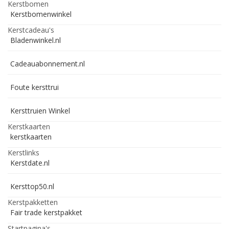
Kerstbomen
Kerstbomenwinkel
Kerstcadeau's
Bladenwinkel.nl
Cadeauabonnement.nl
Foute kersttrui
Kersttruien Winkel
Kerstkaarten
kerstkaarten
Kerstlinks
Kerstdate.nl
Kersttop50.nl
Kerstpakketten
Fair trade kerstpakket
Startpagina's