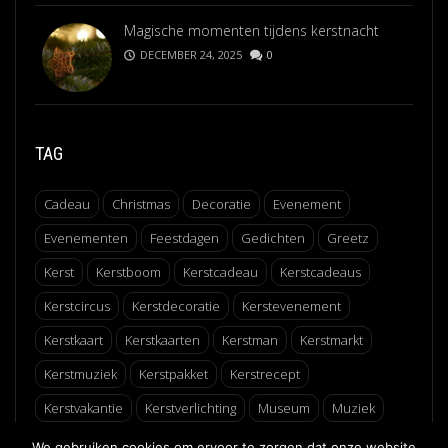
Magische momenten tijdens kerstnacht
DECEMBER 24, 2025
0
TAG
Cadeau
Christmas
Decoratie
Evenement
Evenementen
Feestdagen
Gedichten
Greetz
Kerst
Kerstboom
Kerstcadeau
Kerstcadeaus
Kerstcircus
Kerstdecoratie
Kerstevenement
Kerstkaart
Kerstkaarten
Kerstman
Kerstmarkt
Kerstmuziek
Kerstpakket
Kerstrecept
Kerstvakantie
Kerstverlichting
Museum
Muziek
Recept
Schaatsen
Winter
Winterfair
We gebruiken cookies om ervoor te zorgen dat onze website