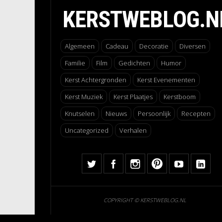
KERSTWEBLOG.N
Algemeen
Cadeau
Decoratie
Diversen
Familie
Film
Gedichten
Humor
Kerst Achtergronden
Kerst Evenementen
Kerst Muziek
Kerst Plaatjes
Kerstboom
Knutselen
Nieuws
Persoonlijk
Recepten
Uncategorized
Verhalen
COPYRIGHT © KERSTWEBLOG.NL