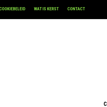
 COOKIEBELEID
WAT IS KERST
CONTACT
C