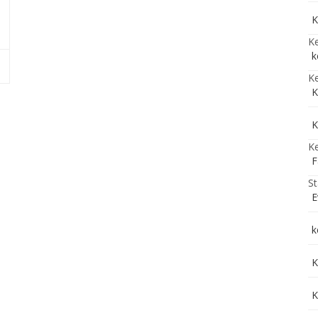
K
Ke
k
Ke
K
K
Ke
F
St
E
k
K
K