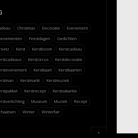
G
adeau
Christmas
Decoratie
Evenement
venementen
Feestdagen
Gedichten
reetz
Kerst
Kerstboom
Kerstcadeau
erstcadeaus
Kerstcircus
Kerstdecoratie
erstevenement
Kerstkaart
Kerstkaarten
erstman
Kerstmarkt
Kerstmuziek
erstpakket
Kerstrecept
Kerstvakantie
rstverlichting
Museum
Muziek
Recept
chaatsen
Winter
Winterfair
↑