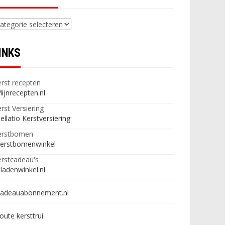
ategorieën
INKS
rst recepten
ijnrecepten.nl
rst Versiering
ellatio Kerstversiering
erstbomen
erstbomenwinkel
rstcadeau's
ladenwinkel.nl
adeauabonnement.nl
oute kersttrui