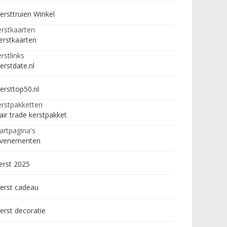
ersttruien Winkel
rstkaarten
erstkaarten
rstlinks
erstdate.nl
ersttop50.nl
rstpakketten
air trade kerstpakket
artpagina's
venementen
erst 2025
erst cadeau
erst decoratie