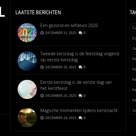
L
LAATSTE BERICHTEN
TA
Een gezond en liefdevol 2026
C
DECEMBER 31, 2025
0
E
G
Tweede kerstdag is de feestdag volgend
K
op eerste kerstdag
DECEMBER 26, 2025
0
K
K
Eerste kerstdag is de eerste dag van
het kerstfeest
K
DECEMBER 25, 2025
0
Ke
Magische momenten tijdens kerstnacht
S
DECEMBER 24, 2025
0